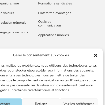
rganigramme
Formations syndicales
s valeurs
Plateforme avantages
Outils de
solution générale
communication
engager avec nous
Applications mobiles
Gérer le consentement aux cookies
blications
Liens utiles
 les meilleures expériences, nous utilisons des technologies telles
s publications
Boutique en ligne
okies pour stocker et/ou accéder aux informations des appareils.
 consentir à ces technologies nous permettra de traiter des
père juridique
Espace Presse
lles que le comportement de navigation ou les ID uniques sur ce
ait de ne pas consentir ou de retirer son consentement peut avoir
ssive retraités
Nos partenaires
gatif sur certaines caractéristiques et fonctions.
ille juridique FGTA-
Gestion des cookies
O
cepter
Refuser
Voir les préférences