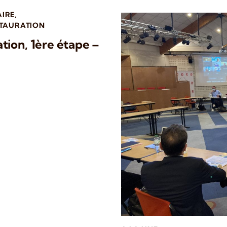
AIRE
,
STAURATION
tion, 1ère étape –