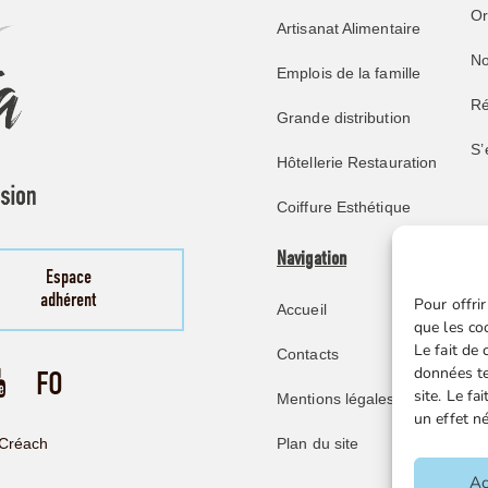
O
Artisanat Alimentaire
No
Emplois de la famille
Ré
Grande distribution
S’
Hôtellerie Restauration
Coiffure Esthétique
Navigation
Pu
Espace
adhérent
Pour offrir
Accueil
No
que les co
Le fait de
Contacts
Re
données te
site. Le f
Mentions légales
Mi
un effet né
Ve
Plan du site
Créach
F
Ac