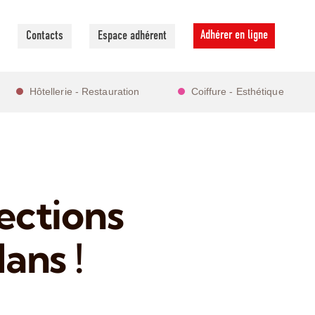
Adhérer en ligne
Contacts
Espace adhérent
Hôtellerie - Restauration
Coiffure - Esthétique
ections
ans !