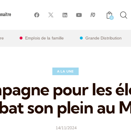
naître
0
ire
Emplois de la famille
Grande Distribution
A LA UNE
pagne pour les él
bat son plein au M
14/11/2024