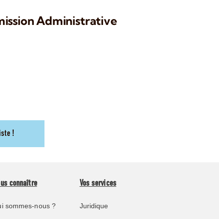
ission Administrative
iste !
us connaître
Vos services
i sommes-nous ?
Juridique