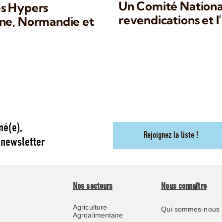
Un Comité National
es Hypers
revendications et l
gne, Normandie et
mé(e),
Rejoignez la liste !
 newsletter
Nos secteurs
Nous connaître
Agriculture
Qui sommes-nous 
Agroalimentaire