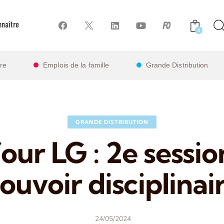
naître
0
ire
Emplois de la famille
Grande Distribution
GRANDE DISTRIBUTION
our LG : 2e session
ouvoir disciplinai
24/05/2024