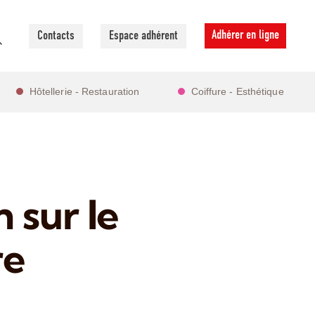
Adhérer en ligne
Contacts
Espace adhérent
Hôtellerie - Restauration
Coiffure - Esthétique
 sur le
re