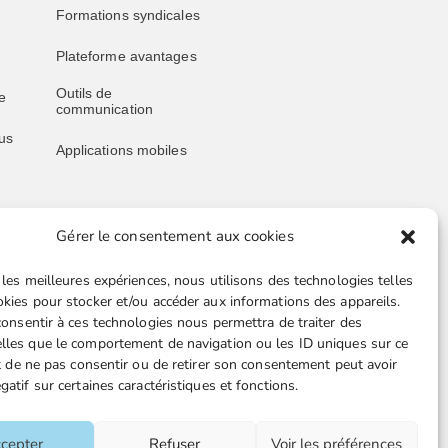
Formations syndicales
Plateforme avantages
Outils de
e
communication
us
Applications mobiles
Gérer le consentement aux cookies
Liens utiles
 les meilleures expériences, nous utilisons des technologies telles
Boutique en ligne
okies pour stocker et/ou accéder aux informations des appareils.
 consentir à ces technologies nous permettra de traiter des
Espace Presse
lles que le comportement de navigation ou les ID uniques sur ce
ait de ne pas consentir ou de retirer son consentement peut avoir
Nos partenaires
gatif sur certaines caractéristiques et fonctions.
TA-
Gestion des cookies
cepter
Refuser
Voir les préférences