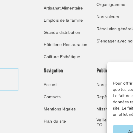
Organigramme
Artisanat Alimentaire
Nos valeurs
Emplois de la famille
Résolution général
Grande distribution
S’engager avec no
Hôtellerie Restauration
Coiffure Esthétique
Navigation
Publications
Pour offrir
Accueil
Nos publications
que les co
Le fait de
Contacts
Repère juridique
données te
site. Le f
Mentions légales
Missive retraités
un effet né
Veille juridique FG
Plan du site
FO
Ac