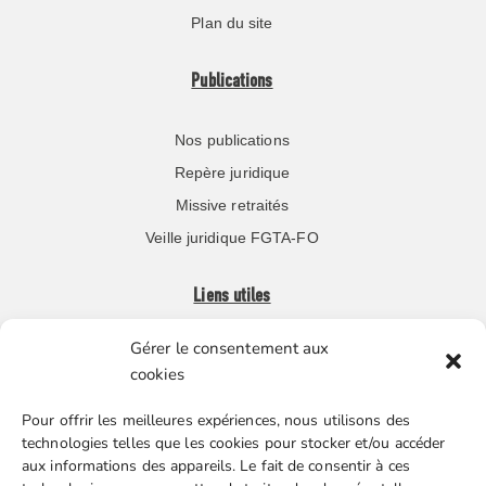
Plan du site
Publications
Nos publications
Repère juridique
Missive retraités
Veille juridique FGTA-FO
Liens utiles
Gérer le consentement aux
Boutique en ligne
cookies
Espace Presse
Pour offrir les meilleures expériences, nous utilisons des
Nos partenaires
technologies telles que les cookies pour stocker et/ou accéder
Gestion des cookies
aux informations des appareils. Le fait de consentir à ces