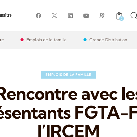
naître
0
ire
Emplois de la famille
Grande Distribution
EMPLOIS DE LA FAMILLE
Rencontre avec le
ésentants FGTA-
l’IRCEM