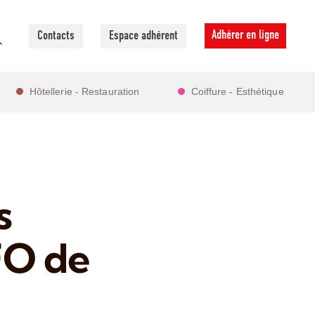
Adhérer en ligne
Contacts
Espace adhérent
Hôtellerie - Restauration
Coiffure - Esthétique
s
FO de