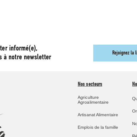
ter informé(e),
Rejoignez la l
s à notre newsletter
Nos secteurs
No
Agriculture
Qu
Agroalimentaire
O
Artisanat Alimentaire
No
Emplois de la famille
Ré