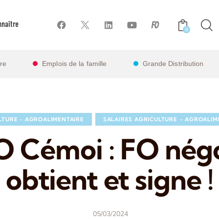
naître
0
ire
Emplois de la famille
Grande Distribution
LTURE - AGROALIMENTAIRE
SALAIRES AGRICULTURE – AGROALIM
 Cémoi : FO négo
obtient et signe !
05/03/2024