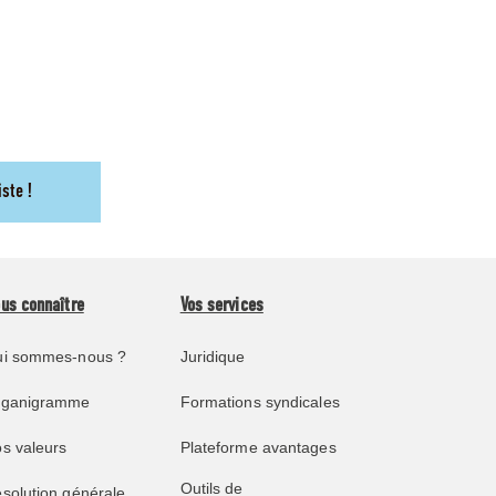
iste !
us connaître
Vos services
i sommes-nous ?
Juridique
rganigramme
Formations syndicales
s valeurs
Plateforme avantages
Outils de
solution générale