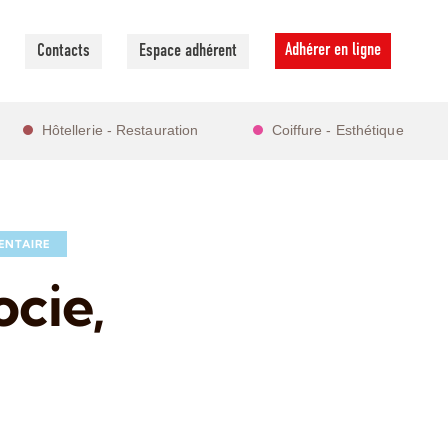
Adhérer en ligne
Contacts
Espace adhérent
Hôtellerie - Restauration
Coiffure - Esthétique
ENTAIRE
cie,