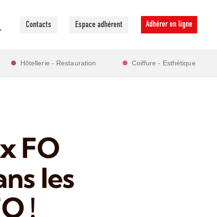
Adhérer en ligne
Contacts
Espace adhérent
Hôtellerie - Restauration
Coiffure - Esthétique
ux FO
ans les
O !