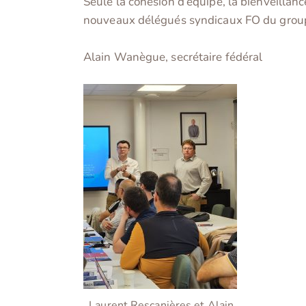
Seule la cohésion d’équipe, la bienveillan
nouveaux délégués syndicaux FO du group
Alain Wanègue, secrétaire fédéral
Laurent Rescanières et Alain