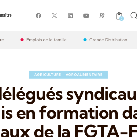
naître
0
ire
Emplois de la famille
Grande Distribution
AGRICULTURE - AGROALIMENTAIRE
délégués syndica
is en formation d
caux de la FGTA-F