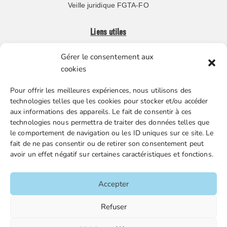
Veille juridique FGTA-FO
Liens utiles
Gérer le consentement aux
Boutique en ligne
cookies
Espace Presse
Pour offrir les meilleures expériences, nous utilisons des
Nos partenaires
technologies telles que les cookies pour stocker et/ou accéder
Gestion des cookies
aux informations des appareils. Le fait de consentir à ces
technologies nous permettra de traiter des données telles que
le comportement de navigation ou les ID uniques sur ce site. Le
fait de ne pas consentir ou de retirer son consentement peut
FGTA-FO / 15 avenue Victor Hugo – 92170 Vanves / 01 86
avoir un effet négatif sur certaines caractéristiques et fonctions.
90 43 60 / fgtafo@fgta-fo.org
Accepter
Accueil
Refuser
Contacts