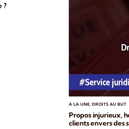
e ?
A LA UNE
,
DROITS AU BUT
Propos injurieux, 
clients envers des s