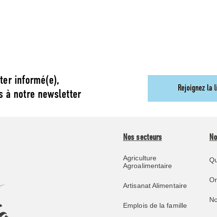
ter informé(e),
Rejoignez la l
s à notre newsletter
Nos secteurs
No
Agriculture
Qu
Agroalimentaire
O
Artisanat Alimentaire
No
Emplois de la famille