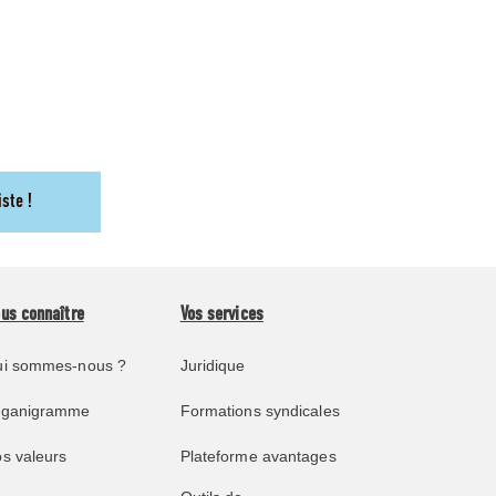
iste !
us connaître
Vos services
i sommes-nous ?
Juridique
rganigramme
Formations syndicales
s valeurs
Plateforme avantages