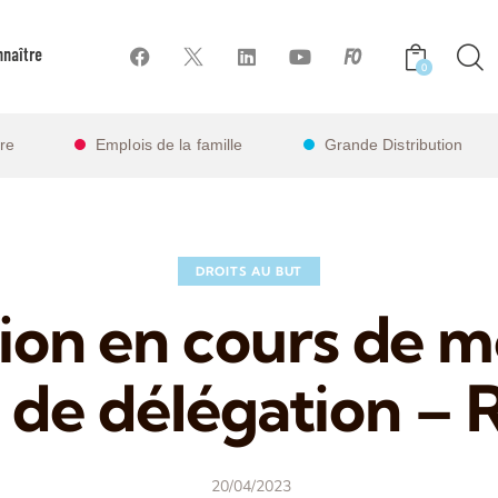
naître
0
ire
Emplois de la famille
Grande Distribution
DROITS AU BUT
ion en cours de m
 de délégation – 
20/04/2023