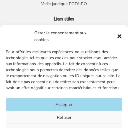
Veille juridique FGTA-FO
Liens utiles
Gérer le consentement aux
Boutique en ligne
cookies
Espace Presse
Pour offrir les meilleures expériences, nous utilisons des
Nos partenaires
technologies telles que les cookies pour stocker et/ou accéder
Gestion des cookies
aux informations des appareils. Le fait de consentir à ces
technologies nous permettra de traiter des données telles que
le comportement de navigation ou les ID uniques sur ce site. Le
fait de ne pas consentir ou de retirer son consentement peut
FGTA-FO / 15 avenue Victor Hugo – 92170 Vanves / 01 86
avoir un effet négatif sur certaines caractéristiques et fonctions.
90 43 60 / fgtafo@fgta-fo.org
Accepter
Accueil
Refuser
Contacts