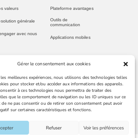
s valeurs
Plateforme avantages
Outils de
solution générale
communication
engager avec nous
Applications mobiles
Gérer le consentement aux cookies
blications
Liens utiles
 les meilleures expériences, nous utilisons des technologies telles
s publications
Boutique en ligne
okies pour stocker et/ou accéder aux informations des appareils.
 consentir à ces technologies nous permettra de traiter des
père juridique
Espace Presse
lles que le comportement de navigation ou les ID uniques sur ce
ait de ne pas consentir ou de retirer son consentement peut avoir
ssive retraités
Nos partenaires
gatif sur certaines caractéristiques et fonctions.
ille juridique FGTA-
Gestion des cookies
O
cepter
Refuser
Voir les préférences