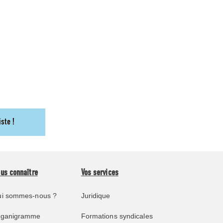
iste !
us connaître
Vos services
i sommes-nous ?
Juridique
rganigramme
Formations syndicales