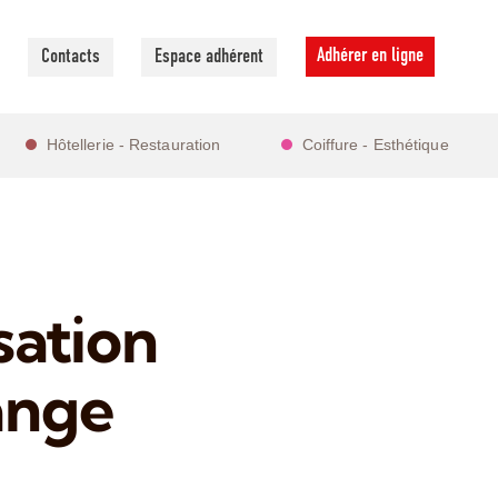
Adhérer en ligne
Contacts
Espace adhérent
Hôtellerie - Restauration
Coiffure - Esthétique
sation
ange