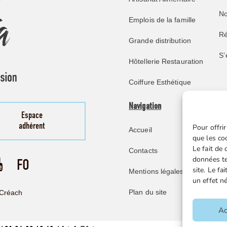
No
Emplois de la famille
Ré
Grande distribution
S’
Hôtellerie Restauration
Coiffure Esthétique
Navigation
Pu
Espace
adhérent
Pour offrir
Accueil
No
que les co
Le fait de
Contacts
Re
données te
site. Le f
Mentions légales
Mi
un effet né
Ve
Plan du site
Créach
F
Ac