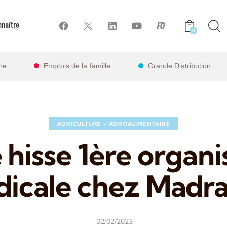
naître
0
ire
Emplois de la famille
Grande Distribution
AGRICULTURE - AGROALIMENTAIRE
 hisse 1ère organi
dicale chez Madr
02/02/2023