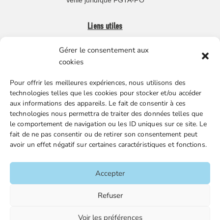
Veille juridique FGTA-FO
Liens utiles
Gérer le consentement aux
Boutique en ligne
cookies
Espace Presse
Pour offrir les meilleures expériences, nous utilisons des
Nos partenaires
technologies telles que les cookies pour stocker et/ou accéder
Gestion des cookies
aux informations des appareils. Le fait de consentir à ces
technologies nous permettra de traiter des données telles que
le comportement de navigation ou les ID uniques sur ce site. Le
fait de ne pas consentir ou de retirer son consentement peut
FGTA-FO / 15 avenue Victor Hugo – 92170 Vanves / 01 86
avoir un effet négatif sur certaines caractéristiques et fonctions.
90 43 60 / fgtafo@fgta-fo.org
Accepter
Accueil
Refuser
Contacts
Voir les préférences
Mentions légales