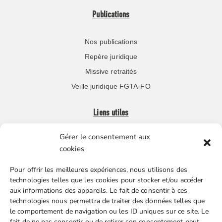
Publications
Nos publications
Repère juridique
Missive retraités
Veille juridique FGTA-FO
Liens utiles
Gérer le consentement aux
Boutique en ligne
cookies
Espace Presse
Pour offrir les meilleures expériences, nous utilisons des
Nos partenaires
technologies telles que les cookies pour stocker et/ou accéder
Gestion des cookies
aux informations des appareils. Le fait de consentir à ces
technologies nous permettra de traiter des données telles que
le comportement de navigation ou les ID uniques sur ce site. Le
fait de ne pas consentir ou de retirer son consentement peut