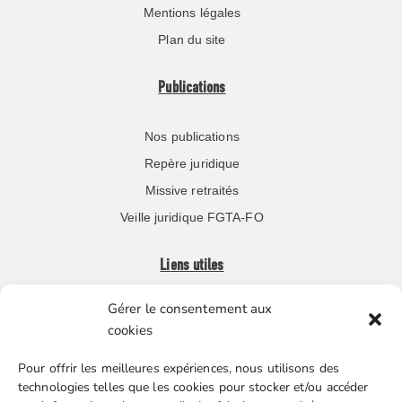
Mentions légales
Plan du site
Publications
Nos publications
Repère juridique
Missive retraités
Veille juridique FGTA-FO
Liens utiles
Gérer le consentement aux
Boutique en ligne
cookies
Espace Presse
Pour offrir les meilleures expériences, nous utilisons des
Nos partenaires
technologies telles que les cookies pour stocker et/ou accéder
Gestion des cookies