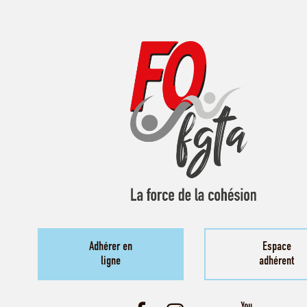
Adhérer en
Espace
ligne
adhérent