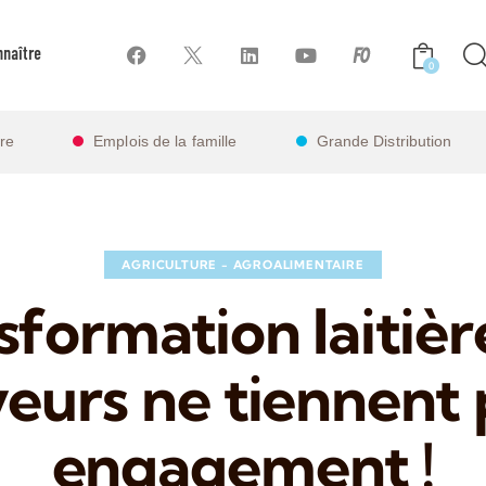
naître
0
ire
Emplois de la famille
Grande Distribution
AGRICULTURE - AGROALIMENTAIRE
formation laitière
urs ne tiennent 
engagement !