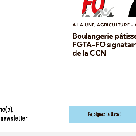
A LA UNE
,
AGRICULTURE -
Boulangerie pâtisser
FGTA-FO signataire
de la CCN
mé(e),
Rejoignez la liste !
 newsletter