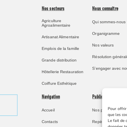
Nos secteurs
Nous connaître
Agriculture
Qui sommes-nous 
Agroalimentaire
Organigramme
Artisanat Alimentaire
Nos valeurs
Emplois de la famille
Résolution général
Grande distribution
S’engager avec no
Hôtellerie Restauration
Coiffure Esthétique
Navigation
Publications
Pour offrir
Accueil
Nos publications
que les co
Le fait de
Contacts
Repère juridique
données te