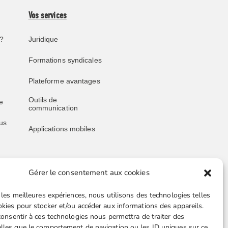
Vos services
?
Juridique
Formations syndicales
Plateforme avantages
Outils de
e
communication
us
Applications mobiles
Gérer le consentement aux cookies
Liens utiles
 les meilleures expériences, nous utilisons des technologies telles
Boutique en ligne
okies pour stocker et/ou accéder aux informations des appareils.
 consentir à ces technologies nous permettra de traiter des
Espace Presse
lles que le comportement de navigation ou les ID uniques sur ce