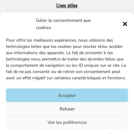
Liens utiles
Gérer le consentement aux
Boutique en ligne
cookies
Espace Presse
Pour offrir les meilleures expériences, nous utilisons des
Nos partenaires
technologies telles que les cookies pour stocker et/ou accéder
Gestion des cookies
aux informations des appareils. Le fait de consentir à ces
technologies nous permettra de traiter des données telles que
le comportement de navigation ou les ID uniques sur ce site. Le
fait de ne pas consentir ou de retirer son consentement peut
FGTA-FO / 15 avenue Victor Hugo – 92170 Vanves / 01 86
avoir un effet négatif sur certaines caractéristiques et fonctions.
90 43 60 / fgtafo@fgta-fo.org
Accepter
Accueil
Refuser
Contacts
Voir les préférences
Mentions légales