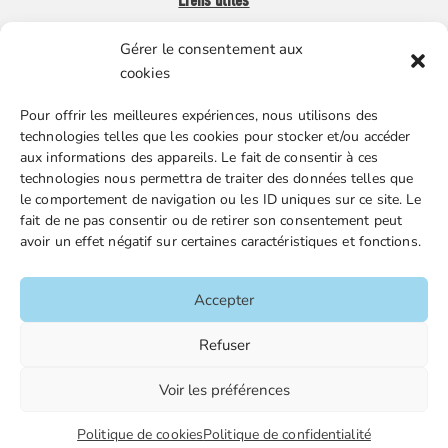
Liens utiles
Gérer le consentement aux
Boutique en ligne
cookies
Espace Presse
Pour offrir les meilleures expériences, nous utilisons des
Nos partenaires
technologies telles que les cookies pour stocker et/ou accéder
Gestion des cookies
aux informations des appareils. Le fait de consentir à ces
technologies nous permettra de traiter des données telles que
le comportement de navigation ou les ID uniques sur ce site. Le
fait de ne pas consentir ou de retirer son consentement peut
FGTA-FO / 15 avenue Victor Hugo – 92170 Vanves / 01 86
avoir un effet négatif sur certaines caractéristiques et fonctions.
90 43 60 / fgtafo@fgta-fo.org
Accepter
Accueil
Refuser
Contacts
Voir les préférences
Mentions légales
Plan du site
Politique de cookies
Politique de confidentialité