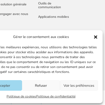
Outils de
solution générale
communication
engager avec nous
Applications mobiles
Gérer le consentement aux cookies
blications
Liens utiles
 les meilleures expériences, nous utilisons des technologies telles
s publications
Boutique en ligne
okies pour stocker et/ou accéder aux informations des appareils.
 consentir à ces technologies nous permettra de traiter des
père juridique
Espace Presse
lles que le comportement de navigation ou les ID uniques sur ce
ait de ne pas consentir ou de retirer son consentement peut avoir
ssive retraités
Nos partenaires
gatif sur certaines caractéristiques et fonctions.
ille juridique FGTA-
Gestion des cookies
O
cepter
Refuser
Voir les préférences
Mentions
Politique de cookies
Politique de confidentialité
ts
Plan du site
légales