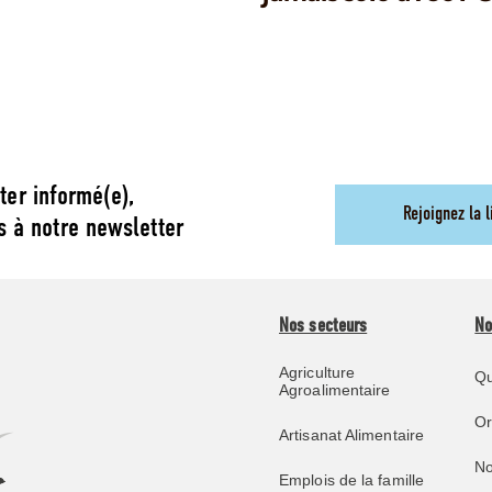
ter informé(e),
Rejoignez la l
s à notre newsletter
Nos secteurs
No
Agriculture
Qu
Agroalimentaire
O
Artisanat Alimentaire
No
Emplois de la famille