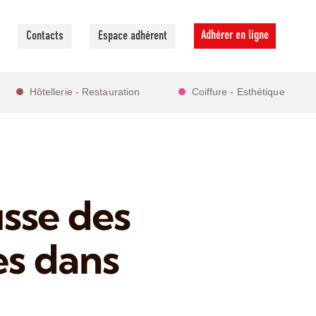
Adhérer en ligne
Contacts
Espace adhérent
Hôtellerie - Restauration
Coiffure - Esthétique
sse des
es dans