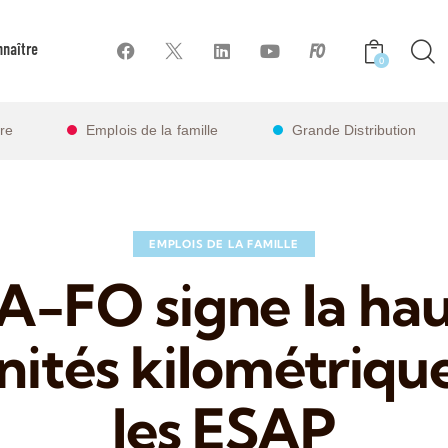
naître
0
ire
Emplois de la famille
Grande Distribution
EMPLOIS DE LA FAMILLE
A-FO signe la hau
ités kilométriqu
les ESAP