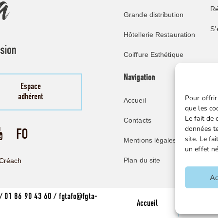
Ré
Grande distribution
S’
Hôtellerie Restauration
Coiffure Esthétique
Navigation
Pu
Espace
adhérent
Pour offrir
Accueil
No
que les co
Le fait de
Contacts
Re
données te
site. Le f
Mentions légales
Mi
un effet né
Ve
Plan du site
Créach
F
Ac
/ 01 86 90 43 60 / fgtafo@fgta-
Accueil
Contac