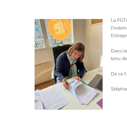
La FGTA
l’indem
Entrepr
Dans le
tenu de
De ce f
Stéphan