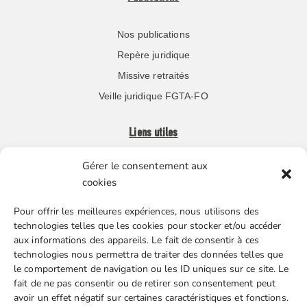
Nos publications
Repère juridique
Missive retraités
Veille juridique FGTA-FO
Liens utiles
Gérer le consentement aux
Boutique en ligne
cookies
Espace Presse
Pour offrir les meilleures expériences, nous utilisons des
Nos partenaires
technologies telles que les cookies pour stocker et/ou accéder
Gestion des cookies
aux informations des appareils. Le fait de consentir à ces
technologies nous permettra de traiter des données telles que
le comportement de navigation ou les ID uniques sur ce site. Le
fait de ne pas consentir ou de retirer son consentement peut
FGTA-FO / 15 avenue Victor Hugo – 92170 Vanves / 01 86
avoir un effet négatif sur certaines caractéristiques et fonctions.