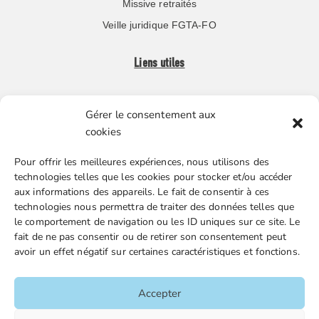
Missive retraités
Veille juridique FGTA-FO
Liens utiles
Boutique en ligne
Gérer le consentement aux
Espace Presse
cookies
Nos partenaires
Pour offrir les meilleures expériences, nous utilisons des
Gestion des cookies
technologies telles que les cookies pour stocker et/ou accéder
aux informations des appareils. Le fait de consentir à ces
technologies nous permettra de traiter des données telles que
le comportement de navigation ou les ID uniques sur ce site. Le
FGTA-FO / 15 avenue Victor Hugo – 92170 Vanves / 01 86
fait de ne pas consentir ou de retirer son consentement peut
90 43 60 / fgtafo@fgta-fo.org
avoir un effet négatif sur certaines caractéristiques et fonctions.
Accueil
Accepter
Contacts