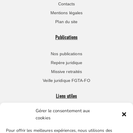
Contacts
Mentions légales
Plan du site
Publications
Nos publications
Repère juridique
Missive retraités
Veille juridique FGTA-FO
Liens utiles
Gérer le consentement aux
Boutique en ligne
cookies
Espace Presse
Pour offrir les meilleures expériences, nous utilisons des
Nos partenaires