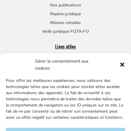
Nos publications
Repère juridique
Missive retraités
Veille juridique FGTA-FO
Liens utiles
Gérer le consentement aux
Boutique en ligne
cookies
Espace Presse
Pour offrir les meilleures expériences, nous utilisons des
Nos partenaires
technologies telles que les cookies pour stocker et/ou accéder
Gestion des cookies
aux informations des appareils. Le fait de consentir à ces
technologies nous permettra de traiter des données telles que
le comportement de navigation ou les ID uniques sur ce site. Le
fait de ne pas consentir ou de retirer son consentement peut
FGTA-FO / 15 avenue Victor Hugo – 92170 Vanves / 01 86
avoir un effet négatif sur certaines caractéristiques et fonctions.
90 43 60 / fgtafo@fgta-fo.org