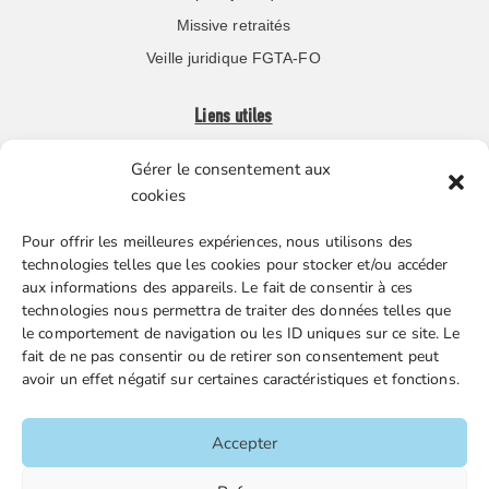
Missive retraités
Veille juridique FGTA-FO
Liens utiles
Gérer le consentement aux
Boutique en ligne
cookies
Espace Presse
Pour offrir les meilleures expériences, nous utilisons des
Nos partenaires
technologies telles que les cookies pour stocker et/ou accéder
Gestion des cookies
aux informations des appareils. Le fait de consentir à ces
technologies nous permettra de traiter des données telles que
le comportement de navigation ou les ID uniques sur ce site. Le
fait de ne pas consentir ou de retirer son consentement peut
FGTA-FO / 15 avenue Victor Hugo – 92170 Vanves / 01 86
avoir un effet négatif sur certaines caractéristiques et fonctions.
90 43 60 / fgtafo@fgta-fo.org
Accepter
Accueil