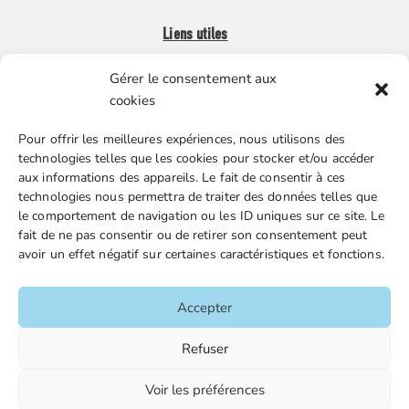
Liens utiles
Gérer le consentement aux
Boutique en ligne
cookies
Espace Presse
Pour offrir les meilleures expériences, nous utilisons des
Nos partenaires
technologies telles que les cookies pour stocker et/ou accéder
Gestion des cookies
aux informations des appareils. Le fait de consentir à ces
technologies nous permettra de traiter des données telles que
le comportement de navigation ou les ID uniques sur ce site. Le
fait de ne pas consentir ou de retirer son consentement peut
FGTA-FO / 15 avenue Victor Hugo – 92170 Vanves / 01 86
avoir un effet négatif sur certaines caractéristiques et fonctions.
90 43 60 / fgtafo@fgta-fo.org
Accepter
Accueil
Refuser
Contacts
Voir les préférences
Mentions légales