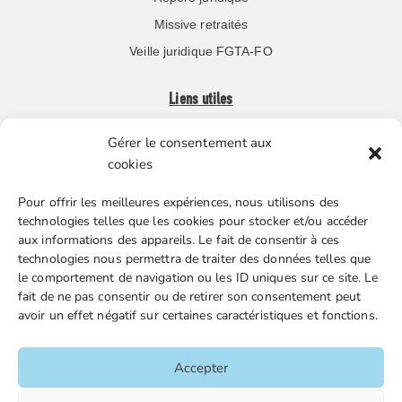
Missive retraités
Veille juridique FGTA-FO
Liens utiles
Gérer le consentement aux
Boutique en ligne
cookies
Espace Presse
Pour offrir les meilleures expériences, nous utilisons des
Nos partenaires
technologies telles que les cookies pour stocker et/ou accéder
Gestion des cookies
aux informations des appareils. Le fait de consentir à ces
technologies nous permettra de traiter des données telles que
le comportement de navigation ou les ID uniques sur ce site. Le
fait de ne pas consentir ou de retirer son consentement peut
FGTA-FO / 15 avenue Victor Hugo – 92170 Vanves / 01 86
avoir un effet négatif sur certaines caractéristiques et fonctions.
90 43 60 / fgtafo@fgta-fo.org
Accepter
Accueil