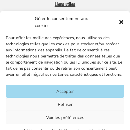
Liens utiles
Gérer le consentement aux
Boutique en ligne
cookies
Espace Presse
Pour offrir les meilleures expériences, nous utilisons des
Nos partenaires
technologies telles que les cookies pour stocker et/ou accéder
Gestion des cookies
aux informations des appareils. Le fait de consentir à ces
technologies nous permettra de traiter des données telles que
le comportement de navigation ou les ID uniques sur ce site. Le
fait de ne pas consentir ou de retirer son consentement peut
FGTA-FO / 15 avenue Victor Hugo – 92170 Vanves / 01 86
avoir un effet négatif sur certaines caractéristiques et fonctions.
90 43 60 / fgtafo@fgta-fo.org
Accepter
Accueil
Refuser
Contacts
Voir les préférences
Mentions légales