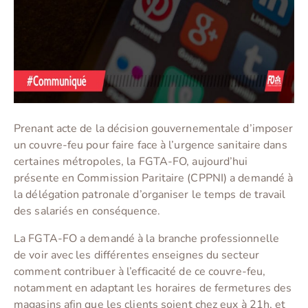
Prenant acte de la décision gouvernementale d’imposer
un couvre-feu pour faire face à l’urgence sanitaire dans
certaines métropoles, la FGTA-FO, aujourd’hui
présente en Commission Paritaire (CPPNI) a demandé à
la délégation patronale d’organiser le temps de travail
des salariés en conséquence.
La FGTA-FO a demandé à la branche professionnelle
de voir avec les différentes enseignes du secteur
comment contribuer à l’efficacité de ce couvre-feu,
notamment en adaptant les horaires de fermetures des
magasins afin que les clients soient chez eux à 21h, et