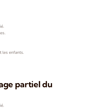
ié.
tes.
 les enfants.
mage partiel du
ié.