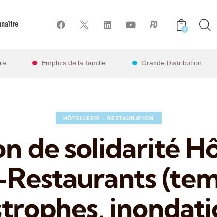
naître
0
ire
Emplois de la famille
Grande Distribution
HÔTELLERIE - RESTAURATION
n de solidarité H
-Restaurants (tem
strophes, inondati