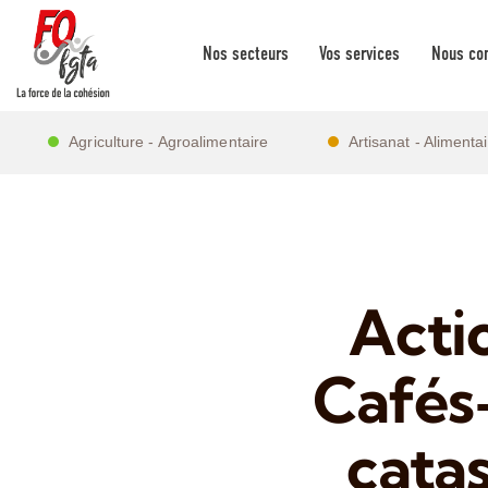
Nos secteurs
Vos services
Nous con
Agriculture - Agroalimentaire
Artisanat - Alimenta
Actio
Cafés
cata