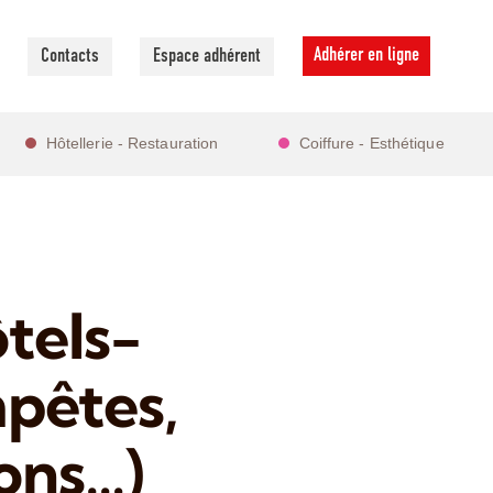
Adhérer en ligne
Contacts
Espace adhérent
Hôtellerie - Restauration
Coiffure - Esthétique
ôtels-
pêtes,
ons…)