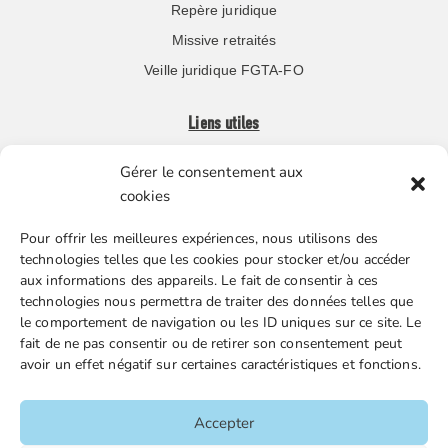
Repère juridique
Missive retraités
Veille juridique FGTA-FO
Liens utiles
Gérer le consentement aux
Boutique en ligne
cookies
Espace Presse
Pour offrir les meilleures expériences, nous utilisons des
Nos partenaires
technologies telles que les cookies pour stocker et/ou accéder
Gestion des cookies
aux informations des appareils. Le fait de consentir à ces
technologies nous permettra de traiter des données telles que
le comportement de navigation ou les ID uniques sur ce site. Le
fait de ne pas consentir ou de retirer son consentement peut
FGTA-FO / 15 avenue Victor Hugo – 92170 Vanves / 01 86
avoir un effet négatif sur certaines caractéristiques et fonctions.
90 43 60 / fgtafo@fgta-fo.org
Accepter
Accueil