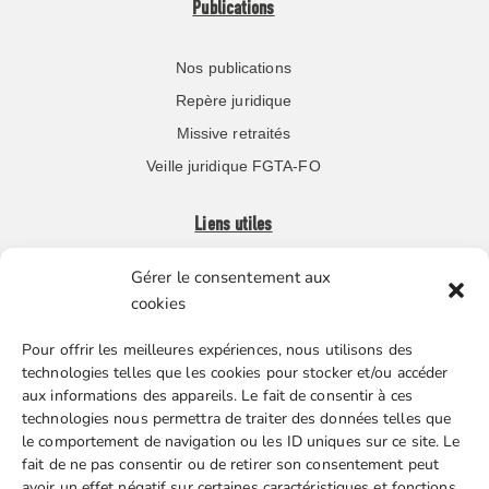
Publications
Nos publications
Repère juridique
Missive retraités
Veille juridique FGTA-FO
Liens utiles
Gérer le consentement aux
Boutique en ligne
cookies
Espace Presse
Pour offrir les meilleures expériences, nous utilisons des
Nos partenaires
technologies telles que les cookies pour stocker et/ou accéder
Gestion des cookies
aux informations des appareils. Le fait de consentir à ces
technologies nous permettra de traiter des données telles que
le comportement de navigation ou les ID uniques sur ce site. Le
fait de ne pas consentir ou de retirer son consentement peut
FGTA-FO / 15 avenue Victor Hugo – 92170 Vanves / 01 86
avoir un effet négatif sur certaines caractéristiques et fonctions.