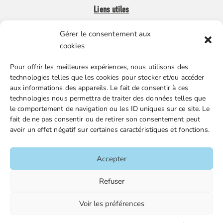
Liens utiles
Gérer le consentement aux
Boutique en ligne
cookies
Espace Presse
Pour offrir les meilleures expériences, nous utilisons des
Nos partenaires
technologies telles que les cookies pour stocker et/ou accéder
Gestion des cookies
aux informations des appareils. Le fait de consentir à ces
technologies nous permettra de traiter des données telles que
le comportement de navigation ou les ID uniques sur ce site. Le
fait de ne pas consentir ou de retirer son consentement peut
FGTA-FO / 15 avenue Victor Hugo – 92170 Vanves / 01 86
avoir un effet négatif sur certaines caractéristiques et fonctions.
90 43 60 / fgtafo@fgta-fo.org
Accepter
Accueil
Refuser
Contacts
Voir les préférences
Mentions légales