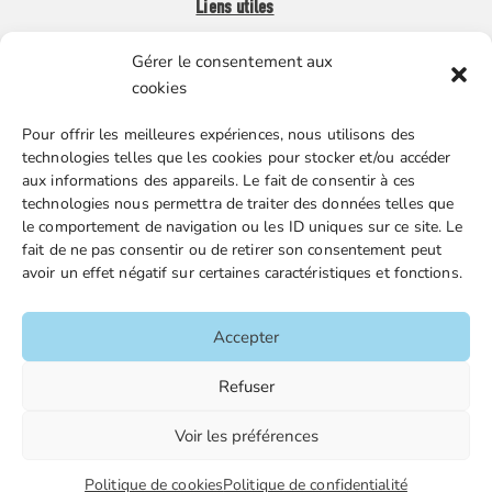
Liens utiles
Gérer le consentement aux
Boutique en ligne
cookies
Espace Presse
Pour offrir les meilleures expériences, nous utilisons des
Nos partenaires
technologies telles que les cookies pour stocker et/ou accéder
Gestion des cookies
aux informations des appareils. Le fait de consentir à ces
technologies nous permettra de traiter des données telles que
le comportement de navigation ou les ID uniques sur ce site. Le
fait de ne pas consentir ou de retirer son consentement peut
FGTA-FO / 15 avenue Victor Hugo – 92170 Vanves / 01 86
avoir un effet négatif sur certaines caractéristiques et fonctions.
90 43 60 / fgtafo@fgta-fo.org
Accepter
Accueil
Refuser
Contacts
Voir les préférences
Mentions légales
Plan du site
Politique de cookies
Politique de confidentialité