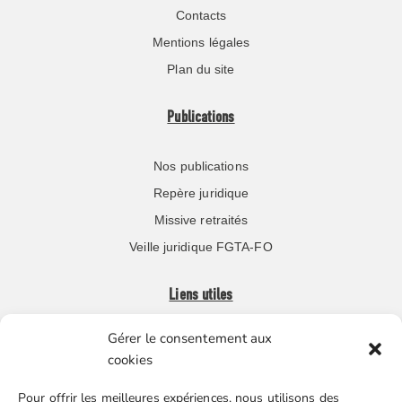
Contacts
Mentions légales
Plan du site
Publications
Nos publications
Repère juridique
Missive retraités
Veille juridique FGTA-FO
Liens utiles
Gérer le consentement aux
Boutique en ligne
cookies
Espace Presse
Pour offrir les meilleures expériences, nous utilisons des
Nos partenaires