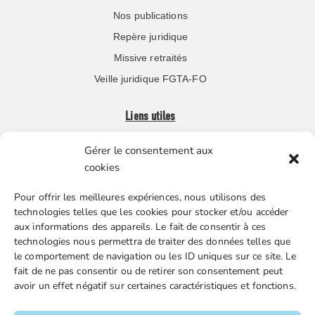
Nos publications
Repère juridique
Missive retraités
Veille juridique FGTA-FO
Liens utiles
Gérer le consentement aux
Boutique en ligne
cookies
Espace Presse
Pour offrir les meilleures expériences, nous utilisons des
Nos partenaires
technologies telles que les cookies pour stocker et/ou accéder
Gestion des cookies
aux informations des appareils. Le fait de consentir à ces
technologies nous permettra de traiter des données telles que
le comportement de navigation ou les ID uniques sur ce site. Le
fait de ne pas consentir ou de retirer son consentement peut
FGTA-FO / 15 avenue Victor Hugo – 92170 Vanves / 01 86
avoir un effet négatif sur certaines caractéristiques et fonctions.
90 43 60 / fgtafo@fgta-fo.org