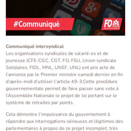
Communiqué intersyndical
Les organisations syndicales de salarié-es et de
jeunesse (CFE-CGC, CGT, FO, FSU, Union syndicale
Solidaires, FIDL, MNL, UNEF, UNL) ont pris acte de
l’annonce par le Premier ministre samedi dernier en fin
d’après-midi d’utiliser l’article 49-3.Cette procédure
gouvernementale permet de faire passer sans vote à
l’Assemblée Nationale le projet de loi portant sur le
système de retraites par points.
Cela démontre l’impuissance du gouvernement à
répondre aux interrogations sérieuses et légitimes des
parlementaires à propos de ce projet incomplet, très