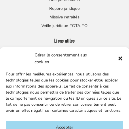
Repère juridique
Missive retraités
Veille juridique FGTA-FO
Liens utiles
Gérer le consentement aux
Boutique en ligne
cookies
Espace Presse
Pour offrir les meilleures expériences, nous utilisons des
Nos partenaires
technologies telles que les cookies pour stocker et/ou accéder
Gestion des cookies
aux informations des appareils. Le fait de consentir à ces
technologies nous permettra de traiter des données telles que
le comportement de navigation ou les ID uniques sur ce site. Le
fait de ne pas consentir ou de retirer son consentement peut
FGTA-FO / 15 avenue Victor Hugo – 92170 Vanves / 01 86
avoir un effet négatif sur certaines caractéristiques et fonctions.
90 43 60 / fgtafo@fgta-fo.org
Accepter
Accueil