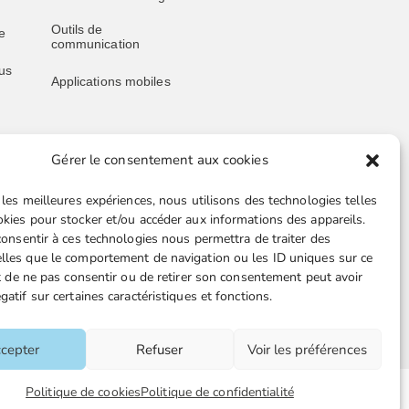
Outils de
e
communication
us
Applications mobiles
Gérer le consentement aux cookies
Liens utiles
 les meilleures expériences, nous utilisons des technologies telles
Boutique en ligne
okies pour stocker et/ou accéder aux informations des appareils.
 consentir à ces technologies nous permettra de traiter des
Espace Presse
lles que le comportement de navigation ou les ID uniques sur ce
ait de ne pas consentir ou de retirer son consentement peut avoir
Nos partenaires
gatif sur certaines caractéristiques et fonctions.
TA-
Gestion des cookies
cepter
Refuser
Voir les préférences
tions
Politique de cookies
Politique de confidentialité
Plan du site