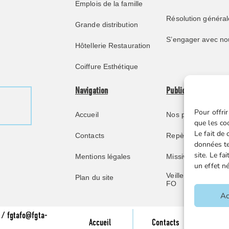
Emplois de la famille
Résolution général
Grande distribution
S’engager avec no
Hôtellerie Restauration
Coiffure Esthétique
Navigation
Publications
Pour offrir
Accueil
Nos publications
que les co
Le fait de
Contacts
Repère juridique
données te
site. Le f
Mentions légales
Missive retraités
un effet né
Veille juridique FG
Plan du site
FO
Ac
 / fgtafo@fgta-
Men
Accueil
Contacts