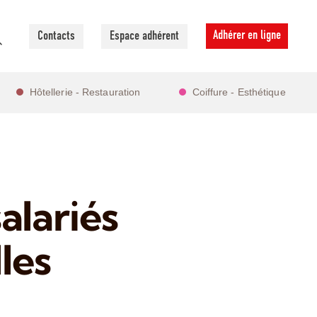
Adhérer en ligne
Contacts
Espace adhérent
Hôtellerie - Restauration
Coiffure - Esthétique
alariés
les