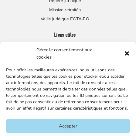
Repère juridique
Missive retraités
Veille juridique FGTA-FO
Liens utiles
Gérer le consentement aux
Boutique en ligne
cookies
Espace Presse
Pour offrir les meilleures expériences, nous utilisons des
Nos partenaires
technologies telles que les cookies pour stocker et/ou accéder
Gestion des cookies
aux informations des appareils. Le fait de consentir à ces
technologies nous permettra de traiter des données telles que
le comportement de navigation ou les ID uniques sur ce site. Le
fait de ne pas consentir ou de retirer son consentement peut
FGTA-FO / 15 avenue Victor Hugo – 92170 Vanves / 01 86
avoir un effet négatif sur certaines caractéristiques et fonctions.
90 43 60 / fgtafo@fgta-fo.org
Accepter
Accueil