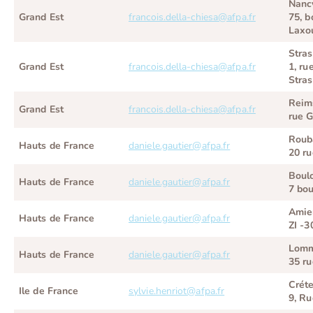
Nanc
Grand Est
francois.della-chiesa@afpa.fr
75, b
Laxo
Stra
Grand Est
francois.della-chiesa@afpa.fr
1, ru
Stra
Reim
Grand Est
francois.della-chiesa@afpa.fr
rue 
Roub
Hauts de France
daniele.gautier@afpa.fr
20 r
Boul
Hauts de France
daniele.gautier@afpa.fr
7 bou
Amie
Hauts de France
daniele.gautier@afpa.fr
ZI -3
Lom
Hauts de France
daniele.gautier@afpa.fr
35 ru
Créte
Ile de France
sylvie.henriot@afpa.fr
9, Ru