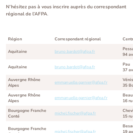
N’hésitez pas à vous inscrire auprès du correspondant
régional de l’AFPA
.
Région
Correspondant régional
Cent
Pess
Aquitaine
bruno.bardot@afpa.fr
94 a
Pau
Aquitaine
bruno.bardot@afpa.fr
37 a
Auvergne Rhône
Véni
emmanuelle.garnier@afpa.fr
Alpes
35 B
Auvergne Rhône
Beau
emmanuelle.garnier@afpa.fr
Alpes
16 r
Bourgogne Franche
Chev
michel.fischer@afpa.fr
Conté
15 r
Besa
Bourgogne Franche
michel.fischer@afpa.fr
19 av