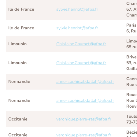
Cham
Ile de France
sylvie.henriot@afpa.fr
67, A
Cham
Paris
Ile de France
sylvie.henriot@afpa.fr
6, Ru
Limo
Limousin
Ghislaine.Gaumet@afpa.fr
68 r
Brive
Limousin
Ghislaine.Gaumet@afpa.fr
53, r
Gaill
Caen
Normandie
anne-sophie.abdallah@afpa.fr
Rue 
Roue
Normandie
anne-sophie.abdallah@afpa.fr
Rue D
Rouv
Toul
Occitanie
veronique.pierre-ras@afpa.fr
73-7
Bézi
Occitanie
veronique.pierre-ras@afpa.fr