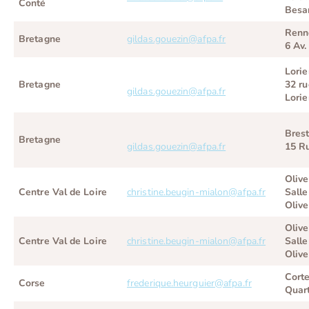
Conté
Besa
Renn
Bretagne
gildas.gouezin@afpa.fr
6 Av
Lorie
Bretagne
32 r
gildas.gouezin@afpa.fr
Lorie
Bres
Bretagne
gildas.gouezin@afpa.fr
15 Ru
Olive
Centre Val de Loire
christine.beugin-mialon@afpa.fr
Salle
Olive
Olive
Centre Val de Loire
christine.beugin-mialon@afpa.fr
Salle
Olive
Cort
Corse
frederique.heurguier@afpa.fr
Quart