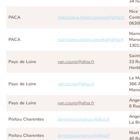
34 r
Nice
PACA
stanislawa.Adamczewska@afpa.fr
Centr
0630
Marse
PACA
stanislawa.adamczewska@afpa.fr
Marse
1301
Saint
Pays de Loire
yan.courio@afpa.fr
23 Ru
Herb
Le M
Pays de Loire
yan.courio@afpa.fr
366 
Man
Ange
Pays de Loire
yan.courio@afpa.fr
6 Ru
Ango
Poitou Charentes
dominique.marcos@afpa.fr
La B
Niort
Poitou Charentes
dominique.marcos@afpa.fr
40 Ru