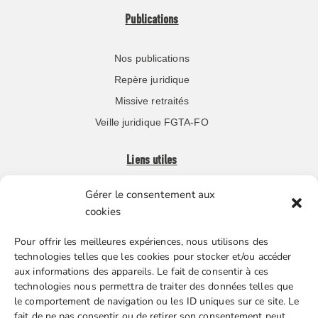
Publications
Nos publications
Repère juridique
Missive retraités
Veille juridique FGTA-FO
Liens utiles
Gérer le consentement aux
Boutique en ligne
cookies
Espace Presse
Pour offrir les meilleures expériences, nous utilisons des
Nos partenaires
technologies telles que les cookies pour stocker et/ou accéder
Gestion des cookies
aux informations des appareils. Le fait de consentir à ces
technologies nous permettra de traiter des données telles que
le comportement de navigation ou les ID uniques sur ce site. Le
fait de ne pas consentir ou de retirer son consentement peut