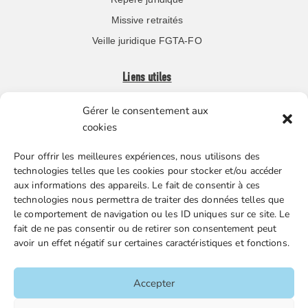
Missive retraités
Veille juridique FGTA-FO
Liens utiles
Gérer le consentement aux
Boutique en ligne
cookies
Espace Presse
Pour offrir les meilleures expériences, nous utilisons des
Nos partenaires
technologies telles que les cookies pour stocker et/ou accéder
Gestion des cookies
aux informations des appareils. Le fait de consentir à ces
technologies nous permettra de traiter des données telles que
le comportement de navigation ou les ID uniques sur ce site. Le
fait de ne pas consentir ou de retirer son consentement peut
FGTA-FO / 15 avenue Victor Hugo – 92170 Vanves / 01 86
avoir un effet négatif sur certaines caractéristiques et fonctions.
90 43 60 / fgtafo@fgta-fo.org
Accepter
Accueil