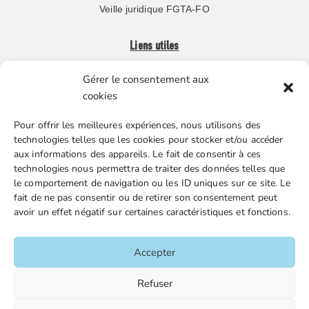
Veille juridique FGTA-FO
Liens utiles
Gérer le consentement aux
Boutique en ligne
cookies
Espace Presse
Pour offrir les meilleures expériences, nous utilisons des
Nos partenaires
technologies telles que les cookies pour stocker et/ou accéder
Gestion des cookies
aux informations des appareils. Le fait de consentir à ces
technologies nous permettra de traiter des données telles que
le comportement de navigation ou les ID uniques sur ce site. Le
fait de ne pas consentir ou de retirer son consentement peut
FGTA-FO / 15 avenue Victor Hugo – 92170 Vanves / 01 86
avoir un effet négatif sur certaines caractéristiques et fonctions.
90 43 60 / fgtafo@fgta-fo.org
Accepter
Accueil
Refuser
Contacts