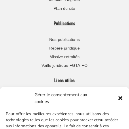
Plan du site
Publications
Nos publications
Repère juridique
Missive retraités
Veille juridique FGTA-FO
Liens utiles
Gérer le consentement aux
Boutique en ligne
cookies
Espace Presse
Pour offrir les meilleures expériences, nous utilisons des
Nos partenaires
technologies telles que les cookies pour stocker et/ou accéder
Gestion des cookies
aux informations des appareils. Le fait de consentir à ces