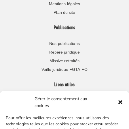
Mentions légales
Plan du site
Publications
Nos publications
Repère juridique
Missive retraités
Veille juridique FGTA-FO
Liens utiles
Gérer le consentement aux
Boutique en ligne
cookies
Espace Presse
Pour offrir les meilleures expériences, nous utilisons des
Nos partenaires
technologies telles que les cookies pour stocker et/ou accéder
Gestion des cookies