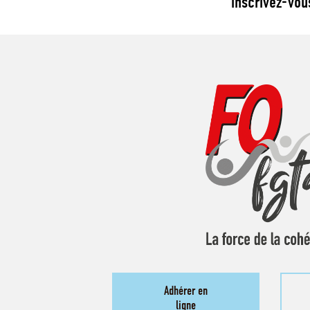
inscrivez-vou
Adhérer en
ligne