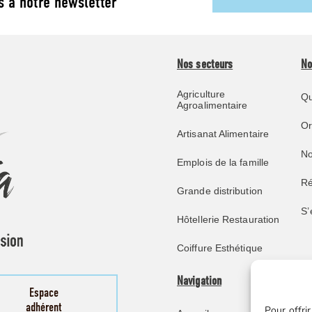
s à notre newsletter
Nos secteurs
No
Agriculture
Qu
Agroalimentaire
O
Artisanat Alimentaire
No
Emplois de la famille
Ré
Grande distribution
S’
Hôtellerie Restauration
Coiffure Esthétique
Navigation
Pu
Espace
adhérent
Pour offrir