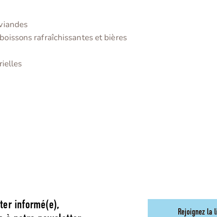
 viandes
oissons rafraîchissantes et bières
rielles
ter informé(e),
Rejoignez la l