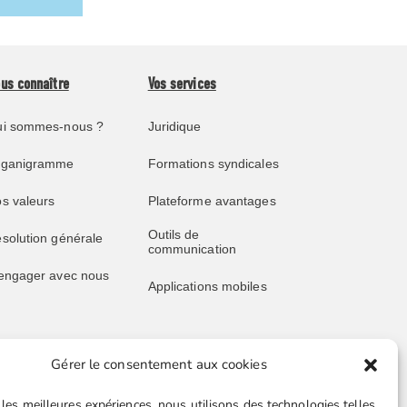
us connaître
Vos services
i sommes-nous ?
Juridique
rganigramme
Formations syndicales
s valeurs
Plateforme avantages
Outils de
solution générale
communication
engager avec nous
Applications mobiles
Gérer le consentement aux cookies
blications
Liens utiles
 les meilleures expériences, nous utilisons des technologies telles