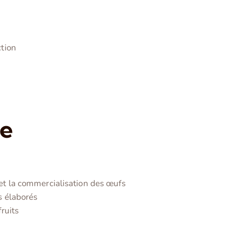
ction
re
et la commercialisation des œufs
s élaborés
fruits
e