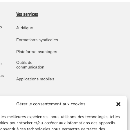
Vos services
?
Juridique
Formations syndicales
Plateforme avantages
Outils de
e
communication
us
Applications mobiles
Gérer le consentement aux cookies
Liens utiles
 les meilleures expériences, nous utilisons des technologies telles
Boutique en ligne
okies pour stocker et/ou accéder aux informations des appareils.
 consentir à ces technologies nous permettra de traiter des