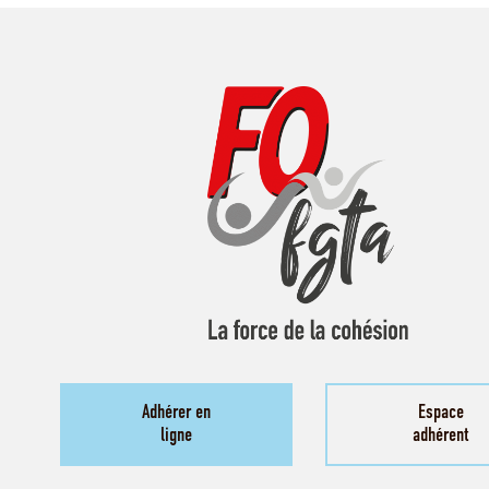
Adhérer en
Espace
ligne
adhérent