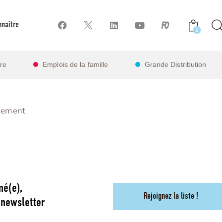
naître
0
ire
Emplois de la famille
Grande Distribution
aiement
mé(e),
Rejoignez la liste !
 newsletter