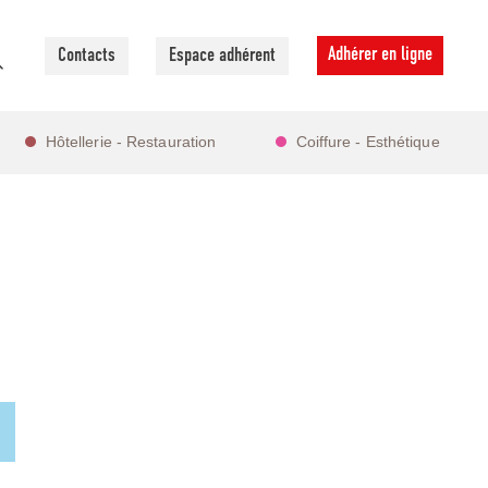
Adhérer en ligne
Contacts
Espace adhérent
Hôtellerie - Restauration
Coiffure - Esthétique