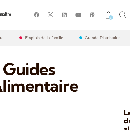
naître
0
ire
Emplois de la famille
Grande Distribution
 Guides
Alimentaire
L
dr
a