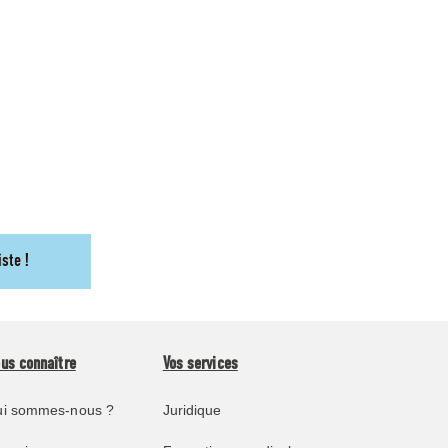
iste !
us connaître
Vos services
i sommes-nous ?
Juridique