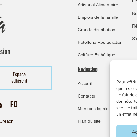
O
Artisanat Alimentaire
No
Emplois de la famille
Ré
Grande distribution
S’
Hôtellerie Restauration
Coiffure Esthétique
Navigation
Pu
Espace
adhérent
Pour offrir
Accueil
No
que les co
Le fait de
Contacts
Re
données te
site. Le f
Mentions légales
Mi
un effet né
Ve
Plan du site
Créach
F
Ac