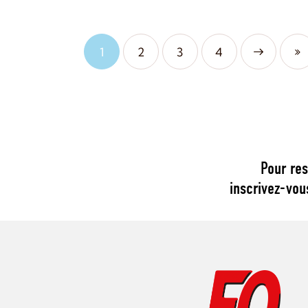
1
2
Next
3
4
Last
Pour res
inscrivez-vou