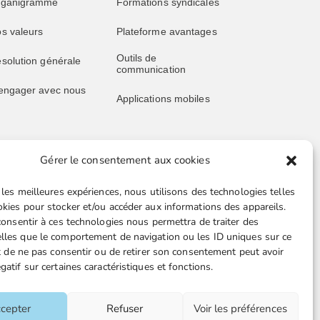
rganigramme
Formations syndicales
s valeurs
Plateforme avantages
Outils de
solution générale
communication
engager avec nous
Applications mobiles
Gérer le consentement aux cookies
blications
Liens utiles
 les meilleures expériences, nous utilisons des technologies telles
s publications
Boutique en ligne
okies pour stocker et/ou accéder aux informations des appareils.
 consentir à ces technologies nous permettra de traiter des
père juridique
Espace Presse
lles que le comportement de navigation ou les ID uniques sur ce
ait de ne pas consentir ou de retirer son consentement peut avoir
ssive retraités
Nos partenaires
gatif sur certaines caractéristiques et fonctions.
ille juridique FGTA-
Gestion des cookies
O
cepter
Refuser
Voir les préférences