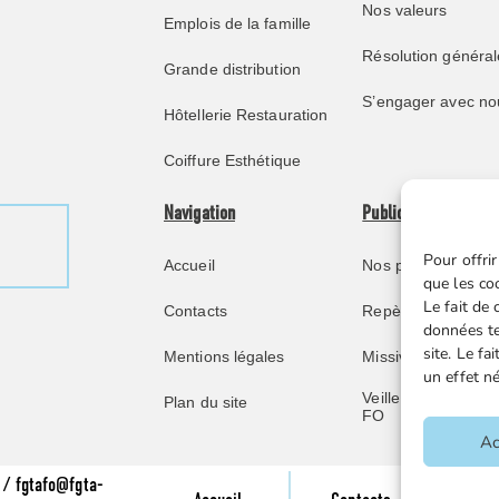
Nos valeurs
Emplois de la famille
Résolution général
Grande distribution
S’engager avec no
Hôtellerie Restauration
Coiffure Esthétique
Navigation
Publications
Pour offrir
Accueil
Nos publications
que les co
Le fait de
Contacts
Repère juridique
données te
site. Le f
Mentions légales
Missive retraités
un effet né
Veille juridique FG
Plan du site
FO
Ac
 / fgtafo@fgta-
Men