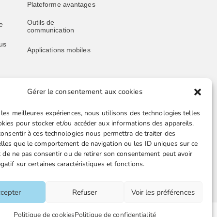
Plateforme avantages
Outils de
e
communication
us
Applications mobiles
Gérer le consentement aux cookies
Liens utiles
 les meilleures expériences, nous utilisons des technologies telles
Boutique en ligne
okies pour stocker et/ou accéder aux informations des appareils.
 consentir à ces technologies nous permettra de traiter des
Espace Presse
lles que le comportement de navigation ou les ID uniques sur ce
ait de ne pas consentir ou de retirer son consentement peut avoir
Nos partenaires
gatif sur certaines caractéristiques et fonctions.
TA-
Gestion des cookies
cepter
Refuser
Voir les préférences
tions
Politique de cookies
Politique de confidentialité