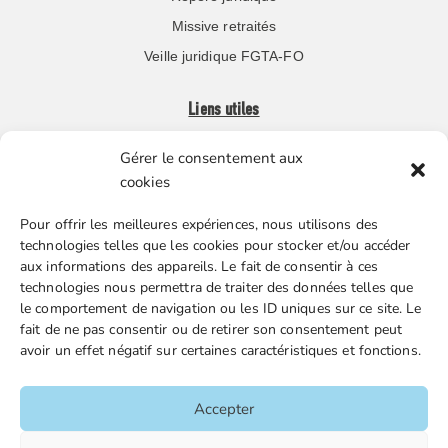
Missive retraités
Veille juridique FGTA-FO
Liens utiles
Gérer le consentement aux
Boutique en ligne
cookies
Espace Presse
Pour offrir les meilleures expériences, nous utilisons des
Nos partenaires
technologies telles que les cookies pour stocker et/ou accéder
Gestion des cookies
aux informations des appareils. Le fait de consentir à ces
technologies nous permettra de traiter des données telles que
le comportement de navigation ou les ID uniques sur ce site. Le
fait de ne pas consentir ou de retirer son consentement peut
FGTA-FO / 15 avenue Victor Hugo – 92170 Vanves / 01 86
avoir un effet négatif sur certaines caractéristiques et fonctions.
90 43 60 / fgtafo@fgta-fo.org
Accepter
Accueil