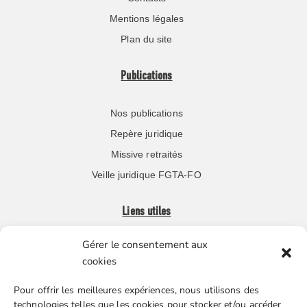
Mentions légales
Plan du site
Publications
Nos publications
Repère juridique
Missive retraités
Veille juridique FGTA-FO
Liens utiles
Gérer le consentement aux
Boutique en ligne
cookies
Espace Presse
Pour offrir les meilleures expériences, nous utilisons des
Nos partenaires
technologies telles que les cookies pour stocker et/ou accéder