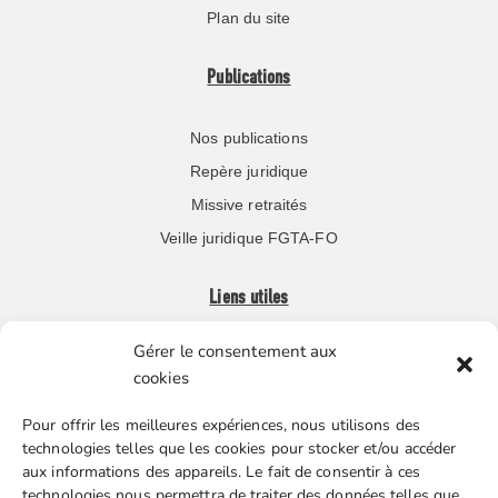
Plan du site
Publications
Nos publications
Repère juridique
Missive retraités
Veille juridique FGTA-FO
Liens utiles
Gérer le consentement aux
Boutique en ligne
cookies
Espace Presse
Pour offrir les meilleures expériences, nous utilisons des
Nos partenaires
technologies telles que les cookies pour stocker et/ou accéder
Gestion des cookies
aux informations des appareils. Le fait de consentir à ces
technologies nous permettra de traiter des données telles que