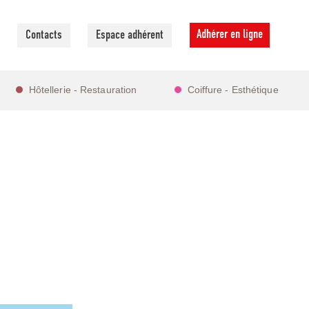
Adhérer en ligne
Contacts
Espace adhérent
Hôtellerie - Restauration
Coiffure - Esthétique