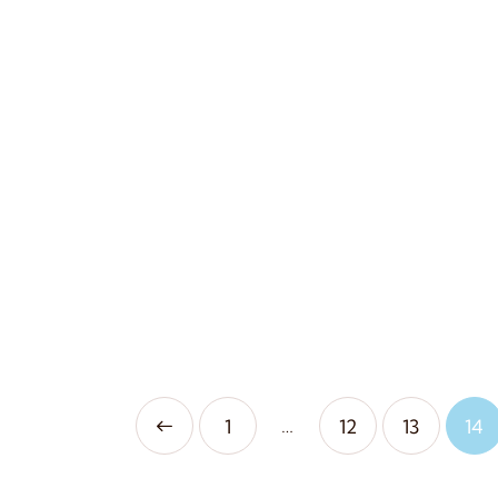
…
<
1
12
13
14