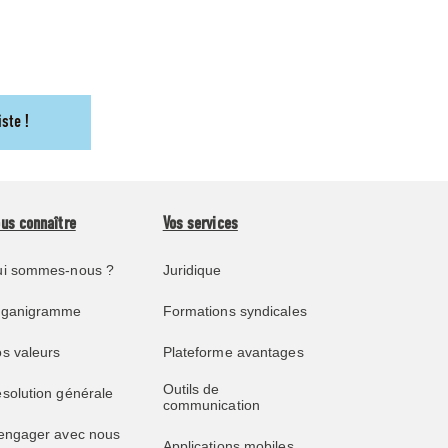
iste !
us connaître
Vos services
i sommes-nous ?
Juridique
rganigramme
Formations syndicales
s valeurs
Plateforme avantages
Outils de
solution générale
communication
engager avec nous
Applications mobiles