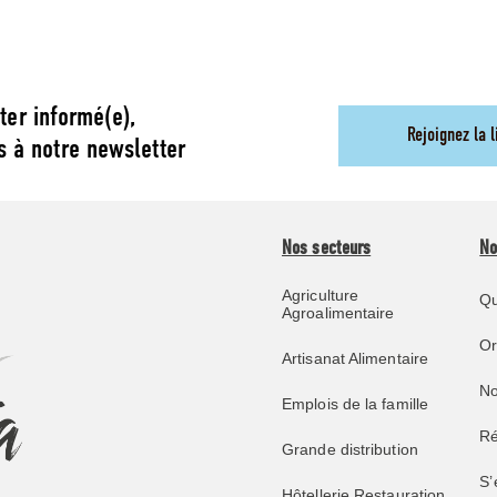
ter informé(e),
Rejoignez la l
s à notre newsletter
Nos secteurs
No
Agriculture
Qu
Agroalimentaire
O
Artisanat Alimentaire
No
Emplois de la famille
Ré
Grande distribution
S’
Hôtellerie Restauration